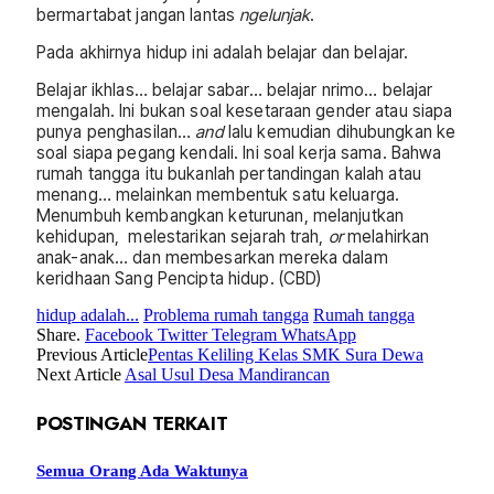
bermartabat jangan lantas
ngelunjak
.
Pada akhirnya hidup ini adalah belajar dan belajar.
Belajar ikhlas… belajar sabar… belajar nrimo… belajar
mengalah. Ini bukan soal kesetaraan gender atau siapa
punya penghasilan…
and
lalu kemudian dihubungkan ke
soal siapa pegang kendali. Ini soal kerja sama. Bahwa
rumah tangga itu bukanlah pertandingan kalah atau
menang… melainkan membentuk satu keluarga.
Menumbuh kembangkan keturunan, melanjutkan
kehidupan, melestarikan sejarah trah,
or
melahirkan
anak-anak… dan membesarkan mereka dalam
keridhaan Sang Pencipta hidup. (CBD)
hidup adalah...
Problema rumah tangga
Rumah tangga
Share.
Facebook
Twitter
Telegram
WhatsApp
Previous Article
Pentas Keliling Kelas SMK Sura Dewa
Next Article
Asal Usul Desa Mandirancan
POSTINGAN TERKAIT
Semua Orang Ada Waktunya