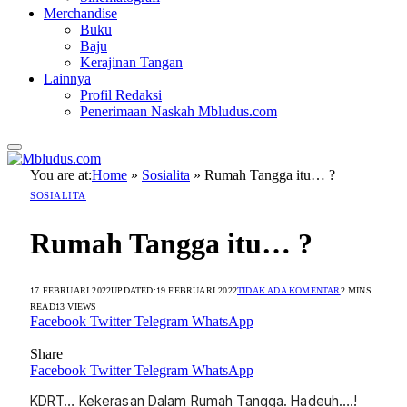
Merchandise
Buku
Baju
Kerajinan Tangan
Lainnya
Profil Redaksi
Penerimaan Naskah Mbludus.com
You are at:
Home
»
Sosialita
»
Rumah Tangga itu… ?
SOSIALITA
Rumah Tangga itu… ?
17 FEBRUARI 2022
UPDATED:
19 FEBRUARI 2022
TIDAK ADA KOMENTAR
2 MINS
READ
13
VIEWS
Facebook
Twitter
Telegram
WhatsApp
Share
Facebook
Twitter
Telegram
WhatsApp
KDRT… Kekerasan Dalam Rumah Tangga. Hadeuh….!