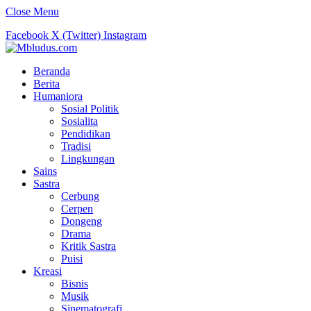
Close Menu
Facebook
X (Twitter)
Instagram
Beranda
Berita
Humaniora
Sosial Politik
Sosialita
Pendidikan
Tradisi
Lingkungan
Sains
Sastra
Cerbung
Cerpen
Dongeng
Drama
Kritik Sastra
Puisi
Kreasi
Bisnis
Musik
Sinematografi