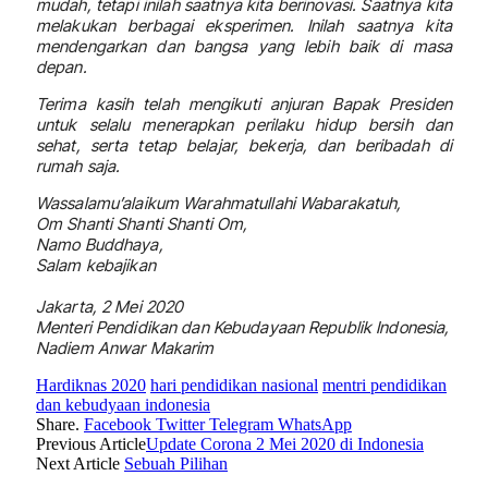
mudah, tetapi inilah saatnya kita berinovasi. Saatnya kita
melakukan berbagai eksperimen. Inilah saatnya kita
mendengarkan dan bangsa yang lebih baik di masa
depan.
Terima kasih telah mengikuti anjuran Bapak Presiden
untuk selalu menerapkan perilaku hidup bersih dan
sehat, serta tetap belajar, bekerja, dan beribadah di
rumah saja.
Wassalamu’alaikum Warahmatullahi Wabarakatuh,
Om Shanti Shanti Shanti Om,
Namo Buddhaya,
Salam kebajikan
Jakarta, 2 Mei 2020
Menteri Pendidikan dan Kebudayaan Republik Indonesia,
Nadiem Anwar Makarim
Hardiknas 2020
hari pendidikan nasional
mentri pendidikan
dan kebudyaan indonesia
Share.
Facebook
Twitter
Telegram
WhatsApp
Previous Article
Update Corona 2 Mei 2020 di Indonesia
Next Article
Sebuah Pilihan