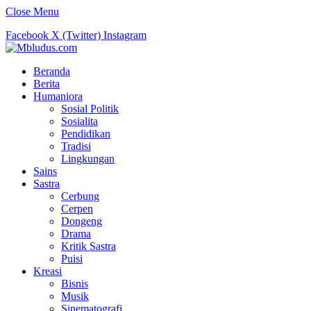
Close Menu
Facebook
X (Twitter)
Instagram
Beranda
Berita
Humaniora
Sosial Politik
Sosialita
Pendidikan
Tradisi
Lingkungan
Sains
Sastra
Cerbung
Cerpen
Dongeng
Drama
Kritik Sastra
Puisi
Kreasi
Bisnis
Musik
Sinematografi