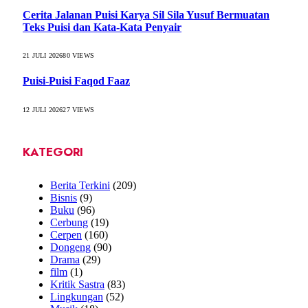
Cerita Jalanan Puisi Karya Sil Sila Yusuf Bermuatan
Teks Puisi dan Kata-Kata Penyair
21 JULI 2026
80
VIEWS
Puisi-Puisi Faqod Faaz
12 JULI 2026
27
VIEWS
KATEGORI
Berita Terkini
(209)
Bisnis
(9)
Buku
(96)
Cerbung
(19)
Cerpen
(160)
Dongeng
(90)
Drama
(29)
film
(1)
Kritik Sastra
(83)
Lingkungan
(52)