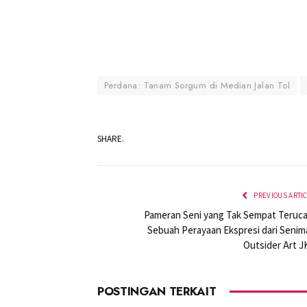
Perdana: Tanam Sorgum di Median Jalan Tol
SHARE.
PREVIOUS ARTI
Pameran Seni yang Tak Sempat Teruca
Sebuah Perayaan Ekspresi dari Senim
Outsider Art J
POSTINGAN TERKAIT