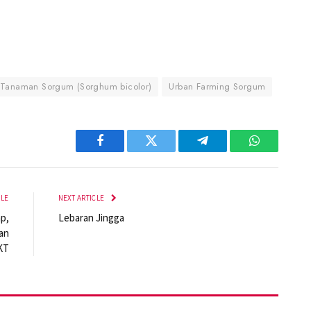
Tanaman Sorgum (Sorghum bicolor)
Urban Farming Sorgum
Facebook
Twitter
Telegram
WhatsApp
CLE
NEXT ARTICLE
p,
Lebaran Jingga
an
KT