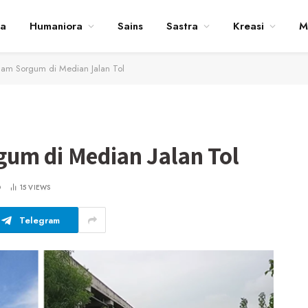
ta
Humaniora
Sains
Sastra
Kreasi
M
nam Sorgum di Median Jalan Tol
um di Median Jalan Tol
D
15
VIEWS
Telegram