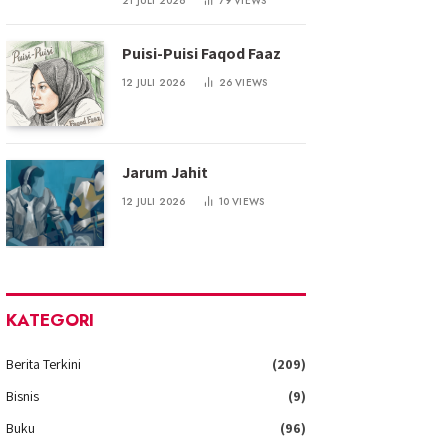
21 JULI 2026
79
VIEWS
Puisi-Puisi Faqod Faaz
12 JULI 2026
26
VIEWS
Jarum Jahit
12 JULI 2026
10
VIEWS
KATEGORI
Berita Terkini
(209)
Bisnis
(9)
Buku
(96)