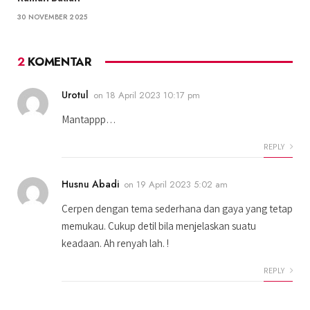
30 NOVEMBER 2025
2
KOMENTAR
Urotul
on
18 April 2023 10:17 pm
Mantappp…
REPLY
Husnu Abadi
on
19 April 2023 5:02 am
Cerpen dengan tema sederhana dan gaya yang tetap
memukau. Cukup detil bila menjelaskan suatu
keadaan. Ah renyah lah. !
REPLY