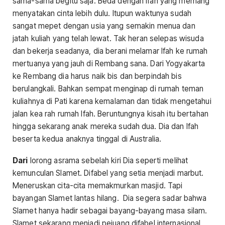
sama-sama begitu saja. Beda dengan Ifah yang memang
menyatakan cinta lebih dulu. Itupun waktunya sudah
sangat mepet dengan usia yang semakin menua dan
jatah kuliah yang telah lewat. Tak heran selepas wisuda
dan bekerja seadanya, dia berani melamar Ifah ke rumah
mertuanya yang jauh di Rembang sana. Dari Yogyakarta
ke Rembang dia harus naik bis dan berpindah bis
berulangkali. Bahkan sempat menginap di rumah teman
kuliahnya di Pati karena kemalaman dan tidak mengetahui
jalan kea rah rumah Ifah. Beruntungnya kisah itu bertahan
hingga sekarang anak mereka sudah dua. Dia dan Ifah
beserta kedua anaknya tinggal di Australia.
Dari
lorong asrama sebelah kiri Dia seperti melihat
kemunculan Slamet. Difabel yang setia menjadi marbut.
Meneruskan cita-cita memakmurkan masjid. Tapi
bayangan Slamet lantas hilang. Dia segera sadar bahwa
Slamet hanya hadir sebagai bayang-bayang masa silam.
Slamet sekarang menjadi pejuang difabel internasional.