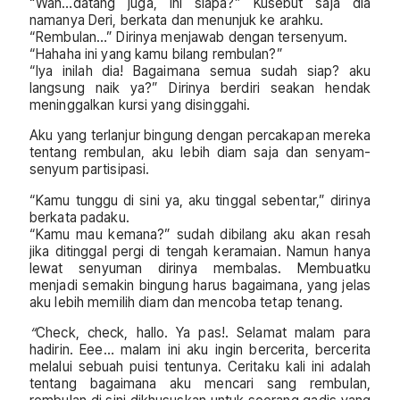
“Wah…datang juga, Ini siapa?” Kusebut saja dia
namanya Deri, berkata dan menunjuk ke arahku.
“Rembulan…” Dirinya menjawab dengan tersenyum.
“Hahaha ini yang kamu bilang rembulan?”
“Iya inilah dia! Bagaimana semua sudah siap? aku
langsung naik ya?” Dirinya berdiri seakan hendak
meninggalkan kursi yang disinggahi.
Aku yang terlanjur bingung dengan percakapan mereka
tentang rembulan, aku lebih diam saja dan senyam-
senyum partisipasi.
“Kamu tunggu di sini ya, aku tinggal sebentar,” dirinya
berkata padaku.
“Kamu mau kemana?” sudah dibilang aku akan resah
jika ditinggal pergi di tengah keramaian. Namun hanya
lewat senyuman dirinya membalas. Membuatku
menjadi semakin bingung harus bagaimana, yang jelas
aku lebih memilih diam dan mencoba tetap tenang.
“
Check, check, hallo. Ya pas!. Selamat malam para
hadirin. Eee… malam ini aku ingin bercerita, bercerita
melalui sebuah puisi tentunya. Ceritaku kali ini adalah
tentang bagaimana aku mencari sang rembulan,