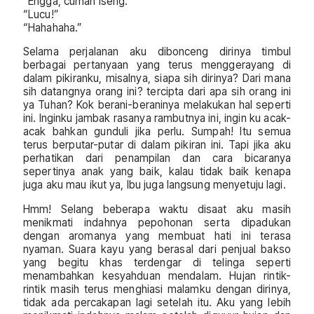
“Engga, cuman iseng.”
“Lucu!”
“Hahahaha.”
Selama perjalanan aku dibonceng dirinya timbul
berbagai pertanyaan yang terus menggerayang di
dalam pikiranku, misalnya, siapa sih dirinya? Dari mana
sih datangnya orang ini? tercipta dari apa sih orang ini
ya Tuhan? Kok berani-beraninya melakukan hal seperti
ini. Inginku jambak rasanya rambutnya ini, ingin ku acak-
acak bahkan gunduli jika perlu. Sumpah! Itu semua
terus berputar-putar di dalam pikiran ini. Tapi jika aku
perhatikan dari penampilan dan cara bicaranya
sepertinya anak yang baik, kalau tidak baik kenapa
juga aku mau ikut ya, Ibu juga langsung menyetuju lagi.
Hmm! Selang beberapa waktu disaat aku masih
menikmati indahnya pepohonan serta dipadukan
dengan aromanya yang membuat hati ini terasa
nyaman. Suara kayu yang berasal dari penjual bakso
yang begitu khas terdengar di telinga seperti
menambahkan kesyahduan mendalam. Hujan rintik-
rintik masih terus menghiasi malamku dengan dirinya,
tidak ada percakapan lagi setelah itu. Aku yang lebih