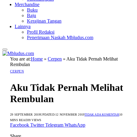
Merchandise
Buku
Baju
Kerajinan Tangan
Lainnya
Profil Redaksi
Penerimaan Naskah Mbludus.com
You are at:
Home
»
Cerpen
»
Aku Tidak Pernah Melihat
Rembulan
CERPEN
Aku Tidak Pernah Melihat
Rembulan
29 SEPTEMBER 2019
UPDATED:
12 NOVEMBER 2019
TIDAK ADA KOMENTAR
10
MINS READ
39
VIEWS
Facebook
Twitter
Telegram
WhatsApp
Share