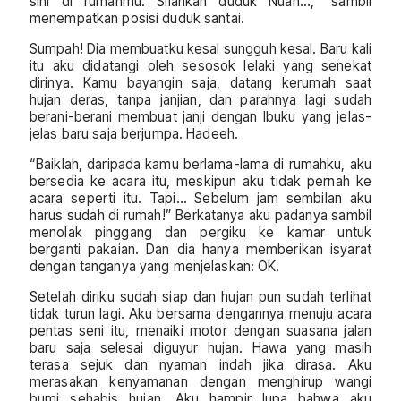
sini di rumahmu. Silahkan duduk Nuan…,” sambil
menempatkan posisi duduk santai.
Sumpah! Dia membuatku kesal sungguh kesal. Baru kali
itu aku didatangi oleh sesosok lelaki yang senekat
dirinya. Kamu bayangin saja, datang kerumah saat
hujan deras, tanpa janjian, dan parahnya lagi sudah
berani-berani membuat janji dengan Ibuku yang jelas-
jelas baru saja berjumpa. Hadeeh.
“Baiklah, daripada kamu berlama-lama di rumahku, aku
bersedia ke acara itu, meskipun aku tidak pernah ke
acara seperti itu. Tapi… Sebelum jam sembilan aku
harus sudah di rumah!” Berkatanya aku padanya sambil
menolak pinggang dan pergiku ke kamar untuk
berganti pakaian. Dan dia hanya memberikan isyarat
dengan tanganya yang menjelaskan: OK.
Setelah diriku sudah siap dan hujan pun sudah terlihat
tidak turun lagi. Aku bersama dengannya menuju acara
pentas seni itu, menaiki motor dengan suasana jalan
baru saja selesai diguyur hujan. Hawa yang masih
terasa sejuk dan nyaman indah jika dirasa. Aku
merasakan kenyamanan dengan menghirup wangi
bumi sehabis hujan. Aku hampir lupa bahwa aku