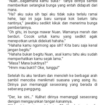
“Nuan…bagaimana kamu suka?” tanya dirinya sambil
memberikan setangkai bunga yang entah didapati dari
mana.
“Ha? aku suka sih tapi aku tidak suka terlalu ramai
hehe, tapi ini juga baru sampai kok belum tahu
nantinya,” jawabku sedikit kikuk dan menerima bunga
pemberiannya.
“Oh gitu, ini bunga mawar Nuan. Warnanya merah dan
berduri. Cocok untuk kamu yang sedikit agak
merepotkan untuk didekati hahaha.”
“Hahaha kamu ngomong apa sih? Kita baru saja kenal
jangan begitu”
“Hahaha bukan begitu Nuan, asal kamu tahu aku sudah
memperhatikan kamu sejak lama.”
“Masa? Mana buktinya?”
“Hmm mau bukti? Oke, tunggu!”
Setelah itu aku terdiam dan menoleh ke berbagai arah
sambil mencoba menikmati suasana yang asing itu.
Dirinya pun memanggil seseorang yang berada di
seberang panggung.
“Der, ke sini…” Kulihat dirinya memanggil seseorang
dengan mengayunkan tangan kanannya.