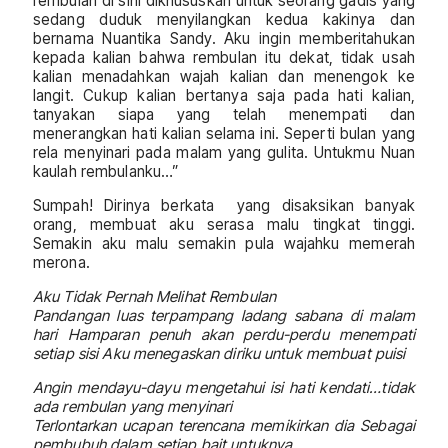
rembulan di sini dikhususkan untuk seorang gadis yang
sedang duduk menyilangkan kedua kakinya dan
bernama Nuantika Sandy. Aku ingin memberitahukan
kepada kalian bahwa rembulan itu dekat, tidak usah
kalian menadahkan wajah kalian dan menengok ke
langit. Cukup kalian bertanya saja pada hati kalian,
tanyakan siapa yang telah menempati dan
menerangkan hati kalian selama ini. Seperti bulan yang
rela menyinari pada malam yang gulita. Untukmu Nuan
kaulah rembulanku…”
Sumpah! Dirinya berkata yang disaksikan banyak
orang, membuat aku serasa malu tingkat tinggi.
Semakin aku malu semakin pula wajahku memerah
merona.
Aku Tidak Pernah Melihat Rembulan
P
andangan luas terpampang ladang sabana di malam
hari Hamparan penuh akan perdu-perdu menempati
setiap sisi Aku menegaskan diriku untuk membuat puisi
Angin mendayu-dayu mengetahui isi hati kendati…tidak
ada rembulan yang menyinari
Terlontarkan ucapan terencana memikirkan dia Sebagai
pembubuh dalam setiap bait untuknya