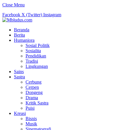
Close Menu
Facebook
X (Twitter)
Instagram
Beranda
Berita
Humaniora
Sosial Politik
Sosialita
Pendidikan
Tradisi
Lingkungan
Sains
Sastra
Cerbung
Cerpen
Dongeng
Drama
Kritik Sastra
Puisi
Kreasi
Bisnis
Musik
Sinematografi