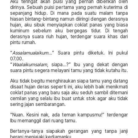
Aku teringat akan puisi yang pernah diberikan oleh
dirinya. Sebuah puisi pertama yang pernah kuterima di
sepanjang hidup. Di mana pada suatu malam tanpa
hiasan bintang-bintang namun diiringi dengan derasnya
hujan, aku sibuk menyiapkan coklat panas yang biasa
kuminum sebelum aku bergegas tidur. Di tengah
derasnya suara riuh hujan, terdengar suara khas dari
pintu rumah.
“
Assalamualaikum…
” Suara pintu diketuk. Ini pukul
07.00.
“
Waalaikumsalam
, siapa…?” Ibu yang dekat dengan
suara pintu segera melayani tamu yang tidak kutahu itu.
Aku tidak begitu menghiraukan siapa tamu yang datang
disaat hujan deras seperti ini, aku lebih baik menikmati
coklat panas yang baru saja aku seduh sambil ditemani
cemilan yang selalu ibu buat untuk stok agar aku tidak
sering jajan sembarangan.
“Nuan. Kesini nak, ada teman kampusmu!” terdengar
Ibu memanggil dari ruang tamu.
Bertanya-tanya siapakah gerangan yang tanpa janji
berani menjajaki kediamanku.