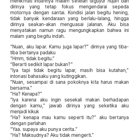
menikmati indahnya malam setelah diguyur hujan dan
dirinya yang tetap fokus mengendarai sepeda
motornya dengan santai. Kondisi jalan begitu hening,
tidak banyak kendaraan yang berlalu-lalang, hingga
dirinya seakan-akan menguasai jalanan. Aku bisa
menyatakan namun ragu mengungkapkan bahwa ini
malam yang begitu indah.
“Nuan, aku lapar. Kamu juga lapar?” dirinya yang tiba-
tiba bertanya padaku
“Hmm, tidak begitu.”
“Berarti sedikit lapar bukan?”
“Iya tapi tidak begitu lapar, masih bisa kutahan,”
intonasi bahasaku yang kutinggikan.
“Nuan, sesampai di sana pokoknya kita harus makan
bersama.”
“Ha? Kenapa?”
“Iya karena aku ingin sesekali makan berhadapan
dengan kamu,” jawab dirinya yang seketika aku
menjadi kikuk
“Ha? kenapa mau kamu seperti itu?” aku bertanya
dengan perlahan
“Yaa. supaya aku punya cerita.”
“Ha? Maksudnya? Aku tidak mengerti.”