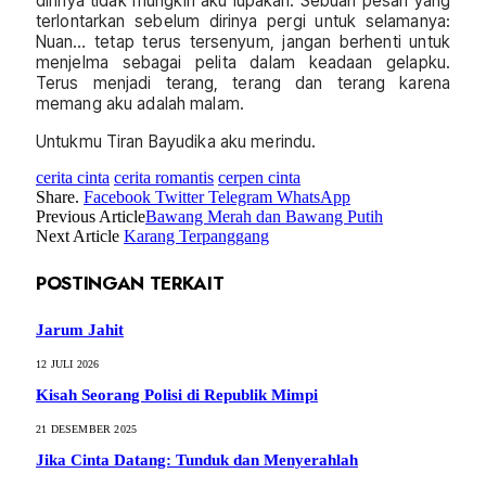
dirinya tidak mungkin aku lupakan. Sebuah pesan yang
terlontarkan sebelum dirinya pergi untuk selamanya:
Nuan… tetap terus tersenyum, jangan berhenti untuk
menjelma sebagai pelita dalam keadaan gelapku.
Terus menjadi terang, terang dan terang karena
memang aku adalah malam.
Untukmu Tiran Bayudika aku merindu.
cerita cinta
cerita romantis
cerpen cinta
Share.
Facebook
Twitter
Telegram
WhatsApp
Previous Article
Bawang Merah dan Bawang Putih
Next Article
Karang Terpanggang
POSTINGAN TERKAIT
Jarum Jahit
12 JULI 2026
Kisah Seorang Polisi di Republik Mimpi
21 DESEMBER 2025
Jika Cinta Datang: Tunduk dan Menyerahlah