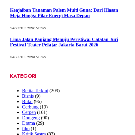
Keajaiban Tanaman Palem Multi Guna: Dari Hiasan
Meja Hingga Pilar Energi Masa Depan
9 AGUSTUS 2026
3
VIEWS
Lima Jalan Panjang Menuju Peristiwa: Catatan Juri
FestivaI Teater PeIajar Jakarta Barat 2026
8 AGUSTUS 2026
4
VIEWS
KATEGORI
Berita Terkini
(209)
Bisnis
(9)
Buku
(96)
Cerbung
(19)
Cerpen
(161)
Dongeng
(90)
Drama
(29)
film
(1)
Kritik Sastra
(83)