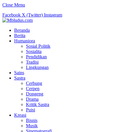
Close Menu
Facebook
X (Twitter)
Instagram
Beranda
Berita
Humaniora
Sosial Politik
Sosialita
Pendidikan
Tradisi
Lingkungan
Sains
Sastra
Cerbung
Cerpen
Dongeng
Drama
Kritik Sastra
Puisi
Kreasi
Bisnis
Musik
Sinematografi