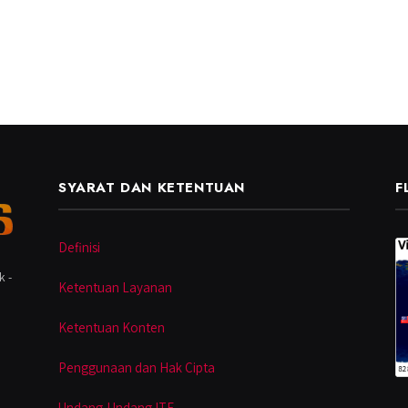
SYARAT DAN KETENTUAN
F
Definisi
k -
Ketentuan Layanan
Ketentuan Konten
Penggunaan dan Hak Cipta
Undang-Undang ITE