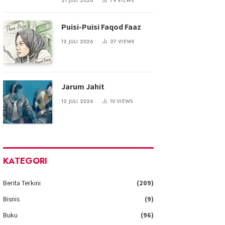
21 JULI 2026
79
VIEWS
Puisi-Puisi Faqod Faaz
12 JULI 2026
27
VIEWS
Jarum Jahit
12 JULI 2026
10
VIEWS
KATEGORI
Berita Terkini
(209)
Bisnis
(9)
Buku
(96)