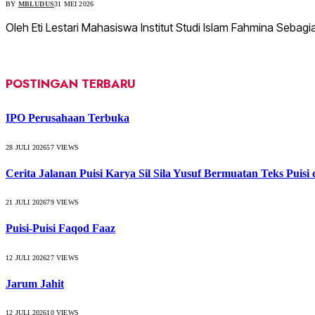
BY
MBLUDUS
31 MEI 2026
Oleh Eti Lestari Mahasiswa Institut Studi Islam Fahmina Sebagi
POSTINGAN TERBARU
IPO Perusahaan Terbuka
28 JULI 2026
57
VIEWS
Cerita Jalanan Puisi Karya Sil Sila Yusuf Bermuatan Teks Puisi
21 JULI 2026
79
VIEWS
Puisi-Puisi Faqod Faaz
12 JULI 2026
27
VIEWS
Jarum Jahit
12 JULI 2026
10
VIEWS