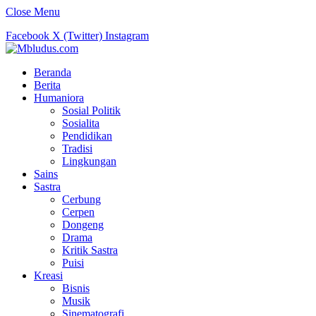
Close Menu
Facebook
X (Twitter)
Instagram
Beranda
Berita
Humaniora
Sosial Politik
Sosialita
Pendidikan
Tradisi
Lingkungan
Sains
Sastra
Cerbung
Cerpen
Dongeng
Drama
Kritik Sastra
Puisi
Kreasi
Bisnis
Musik
Sinematografi