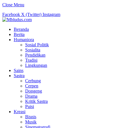
Close Menu
Facebook
X (Twitter)
Instagram
Beranda
Berita
Humaniora
Sosial Politik
Sosialita
Pendidikan
Tradisi
Lingkungan
Sains
Sastra
Cerbung
Cerpen
Dongeng
Drama
Kritik Sastra
Puisi
Kreasi
Bisnis
Musik
Sinematografi