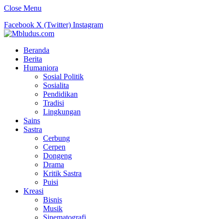
Close Menu
Facebook
X (Twitter)
Instagram
Beranda
Berita
Humaniora
Sosial Politik
Sosialita
Pendidikan
Tradisi
Lingkungan
Sains
Sastra
Cerbung
Cerpen
Dongeng
Drama
Kritik Sastra
Puisi
Kreasi
Bisnis
Musik
Sinematografi