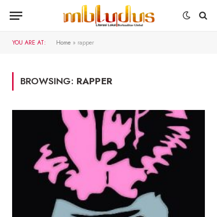
YOU ARE AT:
Home
»
rapper
BROWSING:
RAPPER