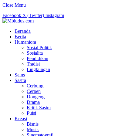
Close Menu
Facebook
X (Twitter)
Instagram
Beranda
Berita
Humaniora
Sosial Politik
Sosialita
Pendidikan
Tradisi
Lingkungan
Sains
Sastra
Cerbung
Cerpen
Dongeng
Drama
Kritik Sastra
Puisi
Kreasi
Bisnis
Musik
Sinematografi