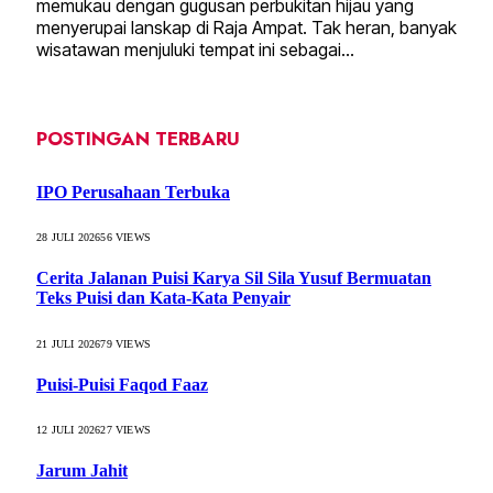
memukau dengan gugusan perbukitan hijau yang
menyerupai lanskap di Raja Ampat. Tak heran, banyak
wisatawan menjuluki tempat ini sebagai…
POSTINGAN TERBARU
IPO Perusahaan Terbuka
28 JULI 2026
56
VIEWS
Cerita Jalanan Puisi Karya Sil Sila Yusuf Bermuatan
Teks Puisi dan Kata-Kata Penyair
21 JULI 2026
79
VIEWS
Puisi-Puisi Faqod Faaz
12 JULI 2026
27
VIEWS
Jarum Jahit