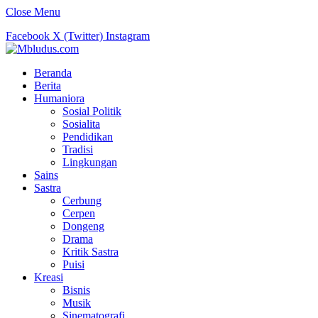
Close Menu
Facebook
X (Twitter)
Instagram
Beranda
Berita
Humaniora
Sosial Politik
Sosialita
Pendidikan
Tradisi
Lingkungan
Sains
Sastra
Cerbung
Cerpen
Dongeng
Drama
Kritik Sastra
Puisi
Kreasi
Bisnis
Musik
Sinematografi