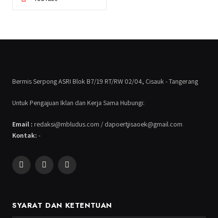
Bermis Serpong ASRI Blok B7/19 RT/RW 02/04, Cisauk - Tangerang
Untuk Pengajuan Iklan dan Kerja Sama Hubungi:
Email :
redaksi@mbludus.com / dapoertjisaoek@gmail.com
Kontak:
-
Facebook
Instagram
YouTube
SYARAT DAN KETENTUAN