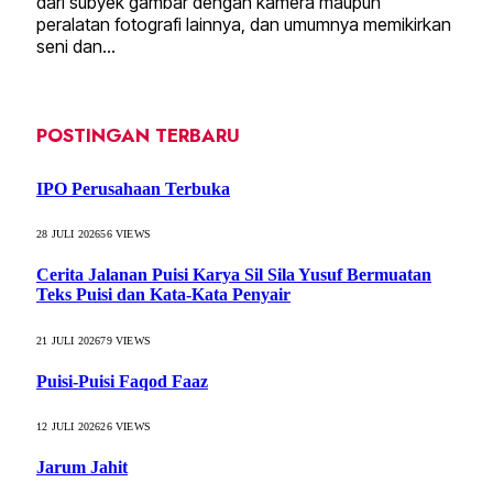
dari subyek gambar dengan kamera maupun
peralatan fotografi lainnya, dan umumnya memikirkan
seni dan…
POSTINGAN TERBARU
IPO Perusahaan Terbuka
28 JULI 2026
56
VIEWS
Cerita Jalanan Puisi Karya Sil Sila Yusuf Bermuatan
Teks Puisi dan Kata-Kata Penyair
21 JULI 2026
79
VIEWS
Puisi-Puisi Faqod Faaz
12 JULI 2026
26
VIEWS
Jarum Jahit