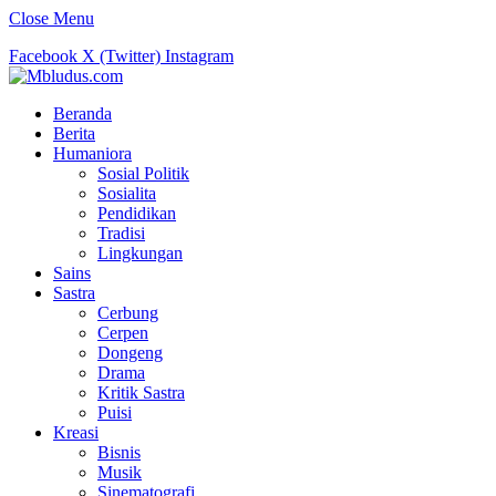
Close Menu
Facebook
X (Twitter)
Instagram
Beranda
Berita
Humaniora
Sosial Politik
Sosialita
Pendidikan
Tradisi
Lingkungan
Sains
Sastra
Cerbung
Cerpen
Dongeng
Drama
Kritik Sastra
Puisi
Kreasi
Bisnis
Musik
Sinematografi