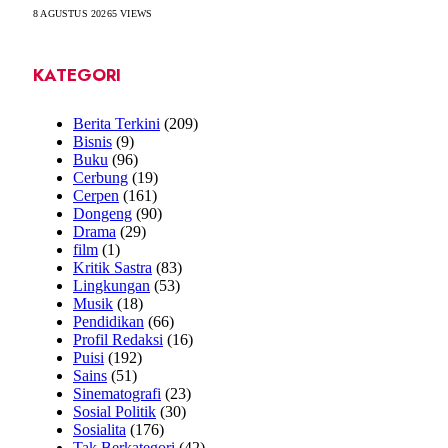
8 AGUSTUS 2026
5
VIEWS
KATEGORI
Berita Terkini
(209)
Bisnis
(9)
Buku
(96)
Cerbung
(19)
Cerpen
(161)
Dongeng
(90)
Drama
(29)
film
(1)
Kritik Sastra
(83)
Lingkungan
(53)
Musik
(18)
Pendidikan
(66)
Profil Redaksi
(16)
Puisi
(192)
Sains
(51)
Sinematografi
(23)
Sosial Politik
(30)
Sosialita
(176)
Tak Berkategori
(42)