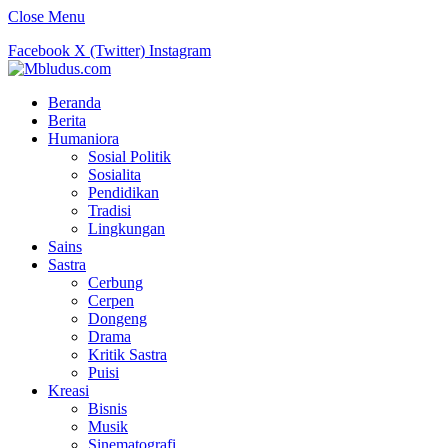
Close Menu
Facebook
X (Twitter)
Instagram
Beranda
Berita
Humaniora
Sosial Politik
Sosialita
Pendidikan
Tradisi
Lingkungan
Sains
Sastra
Cerbung
Cerpen
Dongeng
Drama
Kritik Sastra
Puisi
Kreasi
Bisnis
Musik
Sinematografi