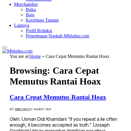
Merchandise
Buku
Baju
Kerajinan Tangan
Lainnya
Profil Redaksi
Penerimaan Naskah Mbludus.com
You are at:
Home
»
Cara Cepat Memutus Rantai Hoax
Browsing:
Cara Cepat
Memutus Rantai Hoax
Cara Cepat Memutus Rantai Hoax
BY
MBLUDUS
31 MARET 2024
Oleh: Usman Didi Khamdani “If you repeat a lie often
enough, it becomes accepted as truth.” (Joseph
Goebbels) Hoax menyebar demikian pesatnya.