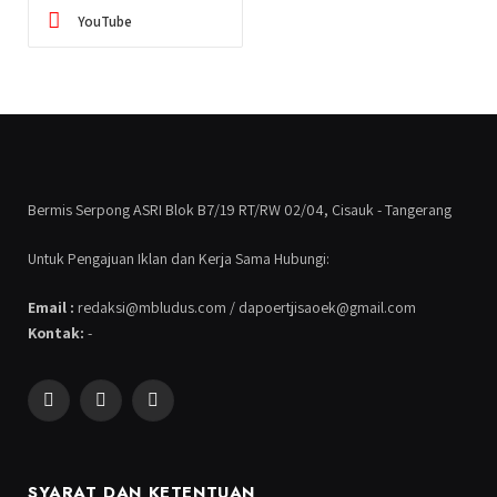
YouTube
Bermis Serpong ASRI Blok B7/19 RT/RW 02/04, Cisauk - Tangerang
Untuk Pengajuan Iklan dan Kerja Sama Hubungi:
Email :
redaksi@mbludus.com / dapoertjisaoek@gmail.com
Kontak:
-
Facebook
Instagram
YouTube
SYARAT DAN KETENTUAN