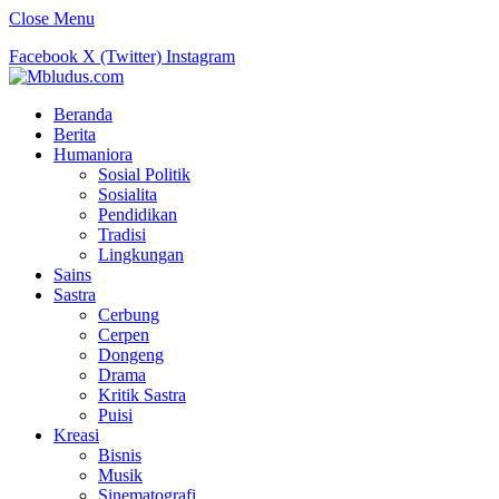
Close Menu
Facebook
X (Twitter)
Instagram
Beranda
Berita
Humaniora
Sosial Politik
Sosialita
Pendidikan
Tradisi
Lingkungan
Sains
Sastra
Cerbung
Cerpen
Dongeng
Drama
Kritik Sastra
Puisi
Kreasi
Bisnis
Musik
Sinematografi