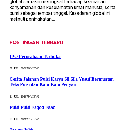
global semakin meningkat terhadap keamanan,
kenyamanan dan keselamatan umat manusia, serta
bumi sebagai tempat tinggal. Kesadaran global ini
meliputi peningkatan…
POSTINGAN TERBARU
IPO Perusahaan Terbuka
28 JULI 2026
56
VIEWS
Cerita Jalanan Puisi Karya Sil Sila Yusuf Bermuatan
Teks Puisi dan Kata-Kata Penyair
21 JULI 2026
79
VIEWS
Puisi-Puisi Faqod Faaz
12 JULI 2026
27
VIEWS
Jarum Jahit