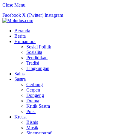
Close Menu
Facebook
X (Twitter)
Instagram
Beranda
Berita
Humaniora
Sosial Politik
Sosialita
Pendidikan
Tradisi
Lingkungan
Sains
Sastra
Cerbung
Cerpen
Dongeng
Drama
Kritik Sastra
Puisi
Kreasi
Bisnis
Musik
Sinematografi