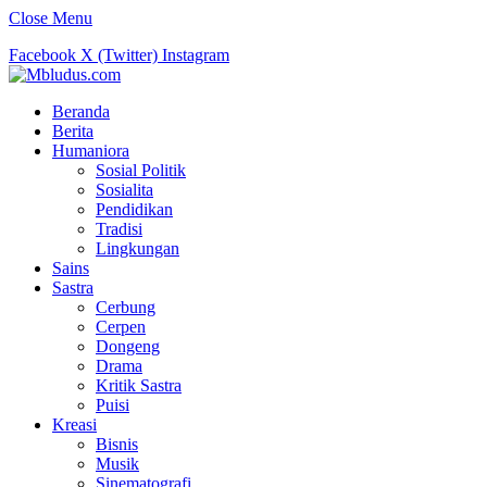
Close Menu
Facebook
X (Twitter)
Instagram
Beranda
Berita
Humaniora
Sosial Politik
Sosialita
Pendidikan
Tradisi
Lingkungan
Sains
Sastra
Cerbung
Cerpen
Dongeng
Drama
Kritik Sastra
Puisi
Kreasi
Bisnis
Musik
Sinematografi