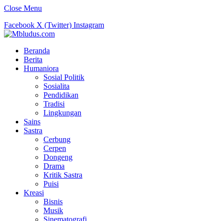
Close Menu
Facebook
X (Twitter)
Instagram
Beranda
Berita
Humaniora
Sosial Politik
Sosialita
Pendidikan
Tradisi
Lingkungan
Sains
Sastra
Cerbung
Cerpen
Dongeng
Drama
Kritik Sastra
Puisi
Kreasi
Bisnis
Musik
Sinematografi