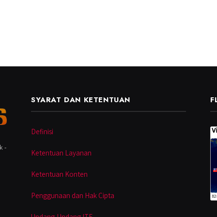
SYARAT DAN KETENTUAN
F
Definisi
k -
Ketentuan Layanan
Ketentuan Konten
Penggunaan dan Hak Cipta
Undang-Undang ITE