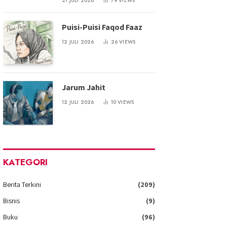
21 JULI 2026
79
VIEWS
Puisi-Puisi Faqod Faaz
12 JULI 2026
26
VIEWS
Jarum Jahit
12 JULI 2026
10
VIEWS
KATEGORI
Berita Terkini
(209)
Bisnis
(9)
Buku
(96)