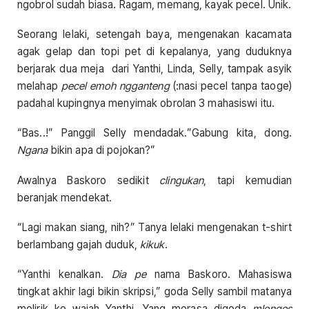
ngobrol sudah biasa. Ragam, memang, kayak pecel. Unik.
Seorang lelaki, setengah baya, mengenakan kacamata
agak gelap dan topi pet di kepalanya, yang duduknya
berjarak dua meja dari Yanthi, Linda, Selly, tampak asyik
melahap
pecel emoh ngganteng
(:nasi pecel tanpa taoge)
padahal kupingnya menyimak obrolan 3 mahasiswi itu.
“Bas..!” Panggil Selly mendadak.”Gabung kita, dong.
Ngana
bikin apa di pojokan?”
Awalnya Baskoro sedikit
clingukan
, tapi kemudian
beranjak mendekat.
“Lagi makan siang, nih?” Tanya lelaki mengenakan t-shirt
berlambang gajah duduk,
kikuk
.
“Yanthi kenalkan.
Dia pe
nama Baskoro. Mahasiswa
tingkat akhir lagi bikin skripsi,” goda Selly sambil matanya
melirik ke wajah Yanthi. Yang merasa digoda
mlengos