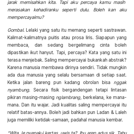
jarak memisahkan kita. Tapi aku percaya kamu masih
merasakan kehadiranku seperti dulu. Boleh kan aku
mempercayaimu?
Gombal
. Lelaki yang satu itu memang seperti sastrawan.
Kalimat-kalimatnya puitis atau prosa liris. Siapapun yang
membaca, dan sedang bergelimang cinta boleh
dipastikan ikut hanyut. Tapi, percaya? Kata yang satu ini
terasa menjebak. Saling mempercayai bukankah abstrak?
Karena manusia membawa dirinya sendiri. Tidak mungkin
ada dua manusia yang selalu bersamaan di setiap saat.
Ketika jalan bareng pun kadang obrolan bisa
nggak
nyambung
. Secara fisik bergandengan tetapi lintasan
pikiran masing-masing
nglambrang,
berkelana, ke mana-
mana. Dan itu wajar. Jadi kualitas saling mempercayai itu
relatif batas-annya. Boleh jadi bahkan pun Ladan & Laleh
juga memiliki ketidak-samaan, padahal manusia kembar.
“Wita, le nyepak-i kertas, uwis ta?. Ibu arep adus sik. Tahu