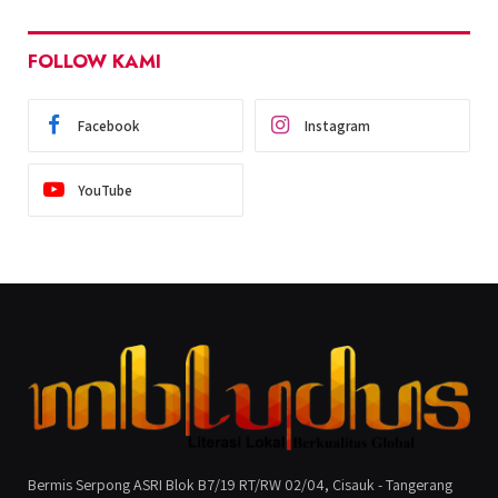
FOLLOW KAMI
Facebook
Instagram
YouTube
Bermis Serpong ASRI Blok B7/19 RT/RW 02/04, Cisauk - Tangerang