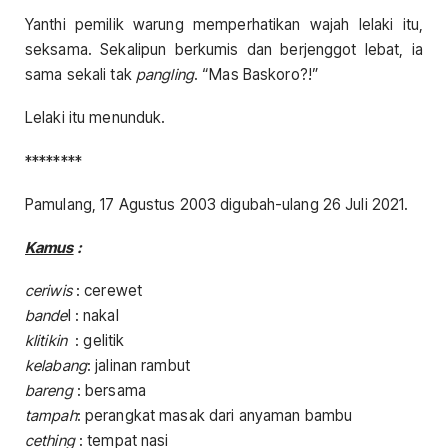
Yanthi pemilik warung memperhatikan wajah lelaki itu,
seksama. Sekalipun berkumis dan berjenggot lebat, ia
sama sekali tak
pangling
. “Mas Baskoro?!”
Lelaki itu menunduk.
********
Pamulang, 17 Agustus 2003 digubah-ulang 26 Juli 2021.
Kamus
:
ceriwis
: cerewet
bande
l : nakal
klitikin
: gelitik
kelabang
: jalinan rambut
bareng
: bersama
tampah
: perangkat masak dari anyaman bambu
cething
: tempat nasi