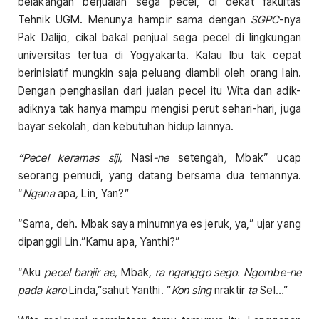
belakangan berjualan sega pecel, di dekat fakultas
Tehnik UGM. Menunya hampir sama dengan
SGPC
-nya
Pak Dalijo, cikal bakal penjual sega pecel di lingkungan
universitas tertua di Yogyakarta. Kalau Ibu tak cepat
berinisiatif mungkin saja peluang diambil oleh orang lain.
Dengan penghasilan dari jualan pecel itu Wita dan adik-
adiknya tak hanya mampu mengisi perut sehari-hari, juga
bayar sekolah, dan kebutuhan hidup lainnya.
“Pecel keramas siji,
Nasi
-ne
setengah
,
Mbak” ucap
seorang pemudi, yang datang bersama dua temannya.
“
Ngana
apa
,
Lin, Yan?”
“Sama, deh. Mbak saya minumnya es jeruk, ya,” ujar yang
dipanggil Lin.”Kamu apa, Yanthi?”
“Aku
pecel banjir ae,
Mbak
, ra nganggo sego. Ngombe-ne
pada karo
Linda,”sahut Yanthi. ”
Kon sing
nraktir
ta
Sel…”