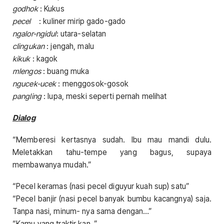
godhok
: Kukus
pecel
: kuliner mirip gado-gado
ngalor-ngidul
: utara-selatan
clingukan
: jengah, malu
kikuk
: kagok
mlengos
: buang muka
ngucek-ucek
: menggosok-gosok
pangling
: lupa, meski seperti pernah melihat
Dialog
“Memberesi kertasnya sudah. Ibu mau mandi dulu.
Meletakkan tahu-tempe yang bagus, supaya
membawanya mudah.”
“Pecel keramas (nasi pecel diguyur kuah sup) satu”
“Pecel banjir (nasi pecel banyak bumbu kacangnya) saja.
Tanpa nasi, minum- nya sama dengan…”
“Kamu yang traktir kan..”