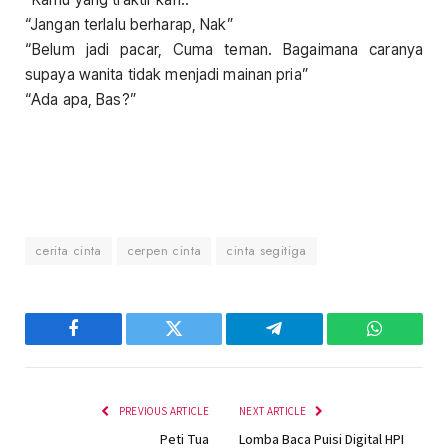
“Jangan terlalu berharap, Nak”
“Belum jadi pacar, Cuma teman. Bagaimana caranya
supaya wanita tidak menjadi mainan pria”
“Ada apa, Bas?”
cerita cinta
cerpen cinta
cinta segitiga
Facebook
Twitter
Telegram
WhatsAp
PREVIOUS ARTICLE
NEXT ARTICLE
Peti Tua
Lomba Baca Puisi Digital HPI