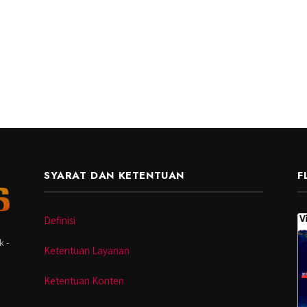
SYARAT DAN KETENTUAN
F
Definisi
k -
Ketentuan Layanan
Ketentuan Konten