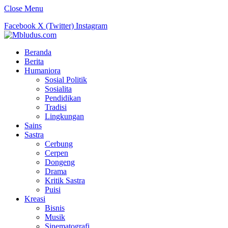
Close Menu
Facebook
X (Twitter)
Instagram
Beranda
Berita
Humaniora
Sosial Politik
Sosialita
Pendidikan
Tradisi
Lingkungan
Sains
Sastra
Cerbung
Cerpen
Dongeng
Drama
Kritik Sastra
Puisi
Kreasi
Bisnis
Musik
Sinematografi