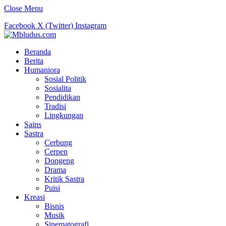
Close Menu
Facebook
X (Twitter)
Instagram
Beranda
Berita
Humaniora
Sosial Politik
Sosialita
Pendidikan
Tradisi
Lingkungan
Sains
Sastra
Cerbung
Cerpen
Dongeng
Drama
Kritik Sastra
Puisi
Kreasi
Bisnis
Musik
Sinematografi