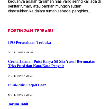
keduanya adalah tanaman hias yang sering kali ada di
sekitar rumah, atau bahkan mungkin sudah
dimasukkan ke dalam rumah sebagai penghias…
POSTINGAN TERBARU
IPO Perusahaan Terbuka
28 JULI 2026
53
VIEWS
Cerita Jalanan Puisi Karya Sil Sila Yusuf Bermuatan
Teks Puisi dan Kata-Kata Penyair
21 JULI 2026
77
VIEWS
Puisi-Puisi Faqod Faaz
12 JULI 2026
26
VIEWS
Jarum Jahit