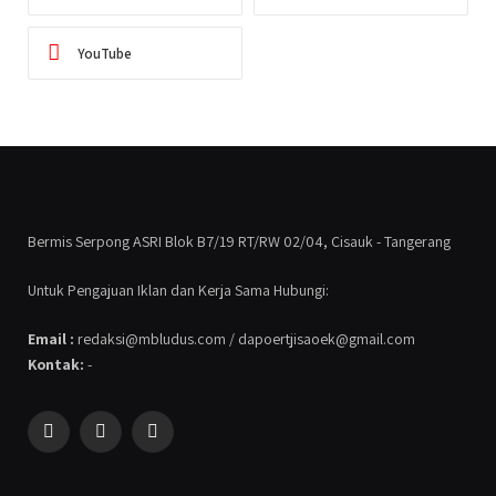
YouTube
Bermis Serpong ASRI Blok B7/19 RT/RW 02/04, Cisauk - Tangerang
Untuk Pengajuan Iklan dan Kerja Sama Hubungi:
Email :
redaksi@mbludus.com / dapoertjisaoek@gmail.com
Kontak:
-
Facebook
Instagram
YouTube