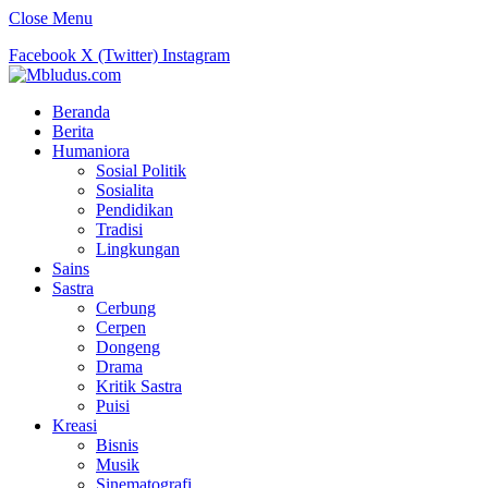
Close Menu
Facebook
X (Twitter)
Instagram
Beranda
Berita
Humaniora
Sosial Politik
Sosialita
Pendidikan
Tradisi
Lingkungan
Sains
Sastra
Cerbung
Cerpen
Dongeng
Drama
Kritik Sastra
Puisi
Kreasi
Bisnis
Musik
Sinematografi