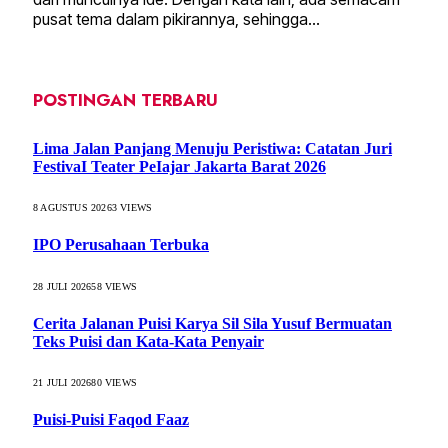
pusat tema dalam pikirannya, sehingga…
POSTINGAN TERBARU
Lima Jalan Panjang Menuju Peristiwa: Catatan Juri
FestivaI Teater PeIajar Jakarta Barat 2026
8 AGUSTUS 2026
3
VIEWS
IPO Perusahaan Terbuka
28 JULI 2026
58
VIEWS
Cerita Jalanan Puisi Karya Sil Sila Yusuf Bermuatan
Teks Puisi dan Kata-Kata Penyair
21 JULI 2026
80
VIEWS
Puisi-Puisi Faqod Faaz