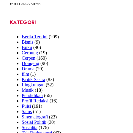
12 JULI 2026
27
VIEWS
KATEGORI
Berita Terkini
(209)
Bisnis
(9)
Buku
(96)
Cerbung
(19)
Cerpen
(160)
Dongeng
(90)
Drama
(29)
film
(1)
Kritik Sastra
(83)
Lingkungan
(52)
Musik
(18)
Pendidikan
(66)
Profil Redaksi
(16)
Puisi
(191)
Sains
(51)
Sinematografi
(23)
Sosial Politik
(30)
Sosialita
(176)
Tak Berkategori
(42)