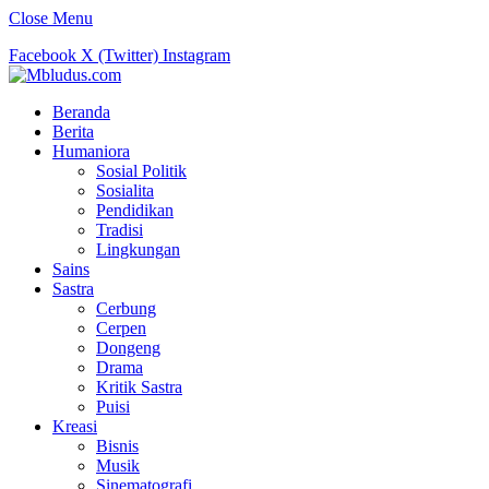
Close Menu
Facebook
X (Twitter)
Instagram
Beranda
Berita
Humaniora
Sosial Politik
Sosialita
Pendidikan
Tradisi
Lingkungan
Sains
Sastra
Cerbung
Cerpen
Dongeng
Drama
Kritik Sastra
Puisi
Kreasi
Bisnis
Musik
Sinematografi