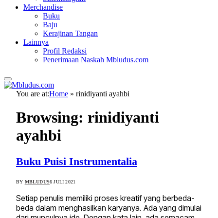
Merchandise
Buku
Baju
Kerajinan Tangan
Lainnya
Profil Redaksi
Penerimaan Naskah Mbludus.com
You are at:
Home
»
rinidiyanti ayahbi
Browsing:
rinidiyanti
ayahbi
Buku Puisi Instrumentalia
BY
MBLUDUS
6 JULI 2021
Setiap penulis memiliki proses kreatif yang berbeda-
beda dalam menghasilkan karyanya. Ada yang dimulai
dari munculnya ide. Dengan kata lain, ada semacam