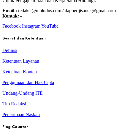
Untuk Pengajuan Iklan dan Kerja Sama Hubungi:
Email :
redaksi@mbludus.com / dapoertjisaoek@gmail.com
Kontak:
-
Facebook
Instagram
YouTube
Syarat dan Ketentuan
Definisi
Ketentuan Layanan
Ketentuan Konten
Penggunaan dan Hak Cipta
Undang-Undang ITE
Tim Redaksi
Penerimaan Naskah
Flag Counter