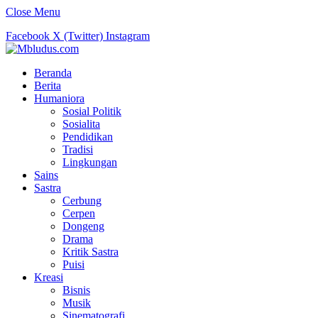
Close Menu
Facebook
X (Twitter)
Instagram
Beranda
Berita
Humaniora
Sosial Politik
Sosialita
Pendidikan
Tradisi
Lingkungan
Sains
Sastra
Cerbung
Cerpen
Dongeng
Drama
Kritik Sastra
Puisi
Kreasi
Bisnis
Musik
Sinematografi