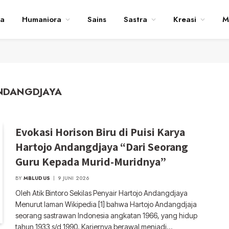
ta
Humaniora
Sains
Sastra
Kreasi
M
ANDANGDJAYA
Evokasi Horison Biru di Puisi Karya
Hartojo Andangdjaya “Dari Seorang
Guru Kepada Murid-Muridnya”
BY
MBLUDUS
9 JUNI 2026
Oleh Atik Bintoro Sekilas Penyair Hartojo Andangdjaya
Menurut laman Wikipedia [1] bahwa Hartojo Andangdjaja
seorang sastrawan Indonesia angkatan 1966, yang hidup
tahun 1933 s/d 1990. Kariernya berawal menjadi…