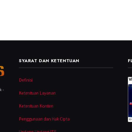
SYARAT DAN KETENTUAN
F
Definisi
k -
Ketentuan Layanan
Ketentuan Konten
Penggunaan dan Hak Cipta
Undang-Undang ITE