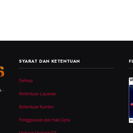
SYARAT DAN KETENTUAN
F
Definisi
k -
Ketentuan Layanan
Ketentuan Konten
Penggunaan dan Hak Cipta
Undang-Undang ITE