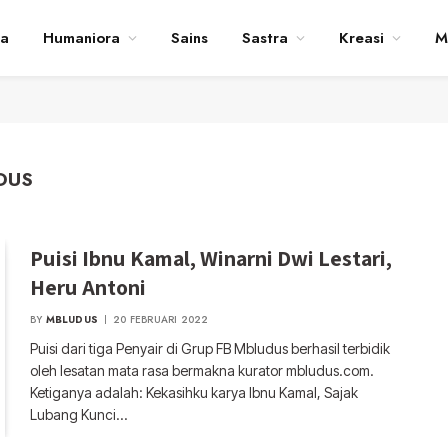
ta
Humaniora
Sains
Sastra
Kreasi
M
DUS
Puisi Ibnu Kamal, Winarni Dwi Lestari,
Heru Antoni
BY
MBLUDUS
20 FEBRUARI 2022
Puisi dari tiga Penyair di Grup FB Mbludus berhasil terbidik
oleh lesatan mata rasa bermakna kurator mbludus.com.
Ketiganya adalah: Kekasihku karya Ibnu Kamal, Sajak
Lubang Kunci…