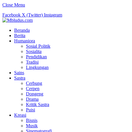
Close Menu
Facebook
X (Twitter)
Instagram
Beranda
Berita
Humaniora
Sosial Politik
Sosialita
Pendidikan
Tradisi
Lingkungan
Sains
Sastra
Cerbung
Cerpen
Dongeng
Drama
Kritik Sastra
Puisi
Kreasi
Bisnis
Musik
Sinematografi