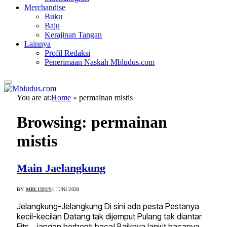
Merchandise
Buku
Baju
Kerajinan Tangan
Lainnya
Profil Redaksi
Penerimaan Naskah Mbludus.com
You are at:
Home
»
permainan mistis
Browsing:
permainan
mistis
Main Jaelangkung
BY
MBLUDUS
1 JUNI 2020
Jelangkung-Jelangkung Di sini ada pesta Pestanya
kecil-kecilan Datang tak dijemput Pulang tak diantar
Eits… jangan berhenti baca! Baiknya lanjut bacanya