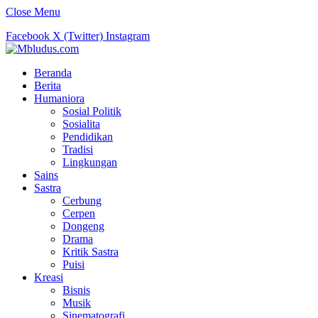
Close Menu
Facebook
X (Twitter)
Instagram
Beranda
Berita
Humaniora
Sosial Politik
Sosialita
Pendidikan
Tradisi
Lingkungan
Sains
Sastra
Cerbung
Cerpen
Dongeng
Drama
Kritik Sastra
Puisi
Kreasi
Bisnis
Musik
Sinematografi