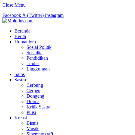
Close Menu
Facebook
X (Twitter)
Instagram
Beranda
Berita
Humaniora
Sosial Politik
Sosialita
Pendidikan
Tradisi
Lingkungan
Sains
Sastra
Cerbung
Cerpen
Dongeng
Drama
Kritik Sastra
Puisi
Kreasi
Bisnis
Musik
Sinematografi