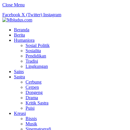
Close Menu
Facebook
X (Twitter)
Instagram
Beranda
Berita
Humaniora
Sosial Politik
Sosialita
Pendidikan
Tradisi
Lingkungan
Sains
Sastra
Cerbung
Cerpen
Dongeng
Drama
Kritik Sastra
Puisi
Kreasi
Bisnis
Musik
Sinematografi