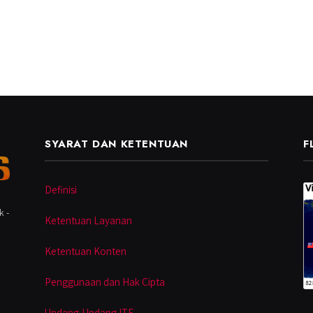
SYARAT DAN KETENTUAN
F
Definisi
k -
Ketentuan Layanan
Ketentuan Konten
Penggunaan dan Hak Cipta
Undang-Undang ITE