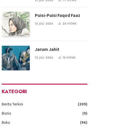
21 JULI 2026
77
VIEWS
Puisi-Puisi Faqod Faaz
12 JULI 2026
26
VIEWS
Jarum Jahit
12 JULI 2026
10
VIEWS
KATEGORI
Berita Terkini
(209)
Bisnis
(9)
Buku
(96)