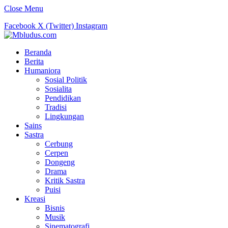
Close Menu
Facebook
X (Twitter)
Instagram
Beranda
Berita
Humaniora
Sosial Politik
Sosialita
Pendidikan
Tradisi
Lingkungan
Sains
Sastra
Cerbung
Cerpen
Dongeng
Drama
Kritik Sastra
Puisi
Kreasi
Bisnis
Musik
Sinematografi