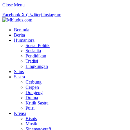
Close Menu
Facebook
X (Twitter)
Instagram
Beranda
Berita
Humaniora
Sosial Politik
Sosialita
Pendidikan
Tradisi
Lingkungan
Sains
Sastra
Cerbung
Cerpen
Dongeng
Drama
Kritik Sastra
Puisi
Kreasi
Bisnis
Musik
Sinematografi