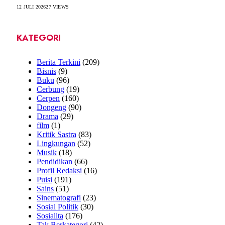
12 JULI 2026
27
VIEWS
KATEGORI
Berita Terkini
(209)
Bisnis
(9)
Buku
(96)
Cerbung
(19)
Cerpen
(160)
Dongeng
(90)
Drama
(29)
film
(1)
Kritik Sastra
(83)
Lingkungan
(52)
Musik
(18)
Pendidikan
(66)
Profil Redaksi
(16)
Puisi
(191)
Sains
(51)
Sinematografi
(23)
Sosial Politik
(30)
Sosialita
(176)
Tak Berkategori
(42)