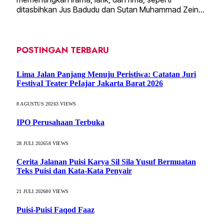
ditasbihkan Jus Badudu dan Sutan Muhammad Zein…
POSTINGAN TERBARU
Lima Jalan Panjang Menuju Peristiwa: Catatan Juri
FestivaI Teater PeIajar Jakarta Barat 2026
8 AGUSTUS 2026
3
VIEWS
IPO Perusahaan Terbuka
28 JULI 2026
58
VIEWS
Cerita Jalanan Puisi Karya Sil Sila Yusuf Bermuatan
Teks Puisi dan Kata-Kata Penyair
21 JULI 2026
80
VIEWS
Puisi-Puisi Faqod Faaz