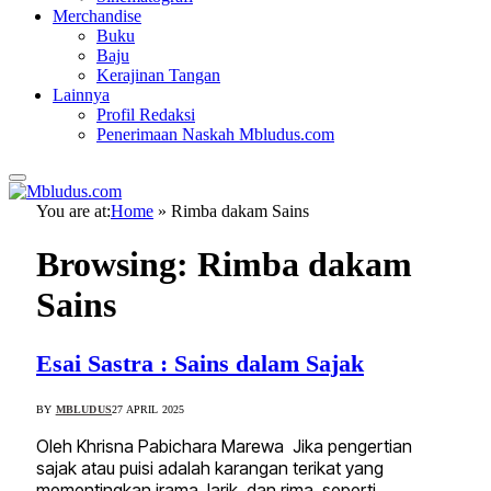
Merchandise
Buku
Baju
Kerajinan Tangan
Lainnya
Profil Redaksi
Penerimaan Naskah Mbludus.com
You are at:
Home
»
Rimba dakam Sains
Browsing:
Rimba dakam
Sains
Esai Sastra : Sains dalam Sajak
BY
MBLUDUS
27 APRIL 2025
Oleh Khrisna Pabichara Marewa Jika pengertian
sajak atau puisi adalah karangan terikat yang
mementingkan irama, larik, dan rima, seperti