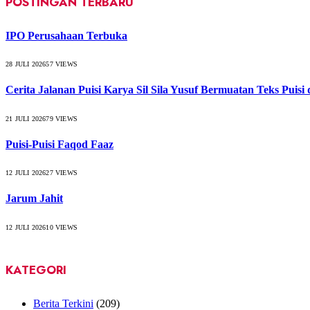
POSTINGAN TERBARU
IPO Perusahaan Terbuka
28 JULI 2026
57
VIEWS
Cerita Jalanan Puisi Karya Sil Sila Yusuf Bermuatan Teks Puisi
21 JULI 2026
79
VIEWS
Puisi-Puisi Faqod Faaz
12 JULI 2026
27
VIEWS
Jarum Jahit
12 JULI 2026
10
VIEWS
KATEGORI
Berita Terkini
(209)