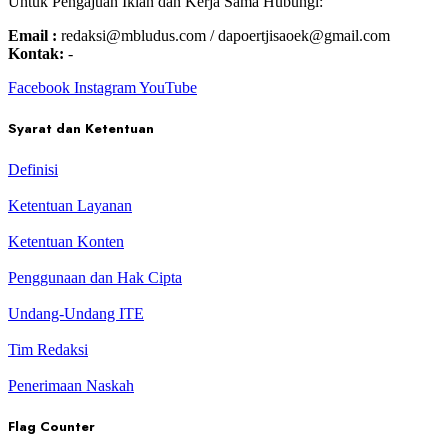
Untuk Pengajuan Iklan dan Kerja Sama Hubungi:
Email :
redaksi@mbludus.com / dapoertjisaoek@gmail.com
Kontak:
-
Facebook
Instagram
YouTube
Syarat dan Ketentuan
Definisi
Ketentuan Layanan
Ketentuan Konten
Penggunaan dan Hak Cipta
Undang-Undang ITE
Tim Redaksi
Penerimaan Naskah
Flag Counter