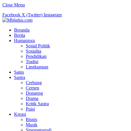
Close Menu
Facebook
X (Twitter)
Instagram
Beranda
Berita
Humaniora
Sosial Politik
Sosialita
Pendidikan
Tradisi
Lingkungan
Sains
Sastra
Cerbung
Cerpen
Dongeng
Drama
Kritik Sastra
Puisi
Kreasi
Bisnis
Musik
Sinematografi