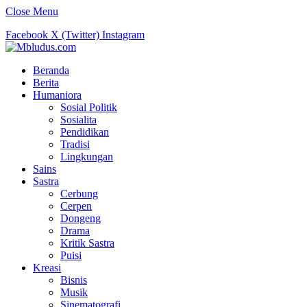
Close Menu
Facebook
X (Twitter)
Instagram
Beranda
Berita
Humaniora
Sosial Politik
Sosialita
Pendidikan
Tradisi
Lingkungan
Sains
Sastra
Cerbung
Cerpen
Dongeng
Drama
Kritik Sastra
Puisi
Kreasi
Bisnis
Musik
Sinematografi