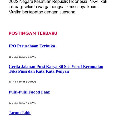
2022 Negara Kesatuan Republik Indonesia (NKRI) kali
ini, bagi seluruh warga bangsa, khususnya kaum
Muslim bertepatan dengan suasana…
POSTINGAN TERBARU
IPO Perusahaan Terbuka
28 JULI 2026
56
VIEWS
Cerita Jalanan Puisi Karya Sil Sila Yusuf Bermuatan
Teks Puisi dan Kata-Kata Penyair
21 JULI 2026
79
VIEWS
Puisi-Puisi Faqod Faaz
12 JULI 2026
27
VIEWS
Jarum Jahit