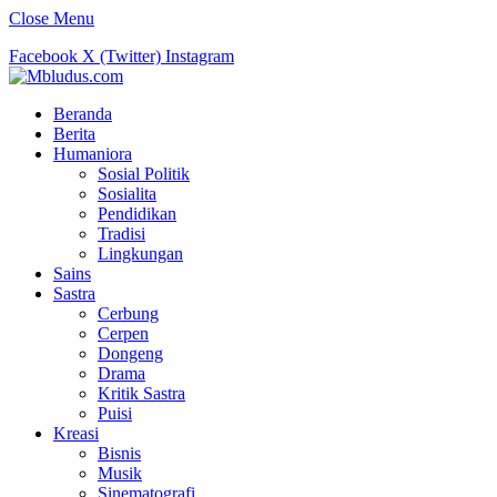
Close Menu
Facebook
X (Twitter)
Instagram
Beranda
Berita
Humaniora
Sosial Politik
Sosialita
Pendidikan
Tradisi
Lingkungan
Sains
Sastra
Cerbung
Cerpen
Dongeng
Drama
Kritik Sastra
Puisi
Kreasi
Bisnis
Musik
Sinematografi