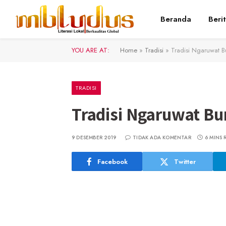
Beranda
Beri
YOU ARE AT:
Home
»
Tradisi
»
Tradisi Ngaruwat 
TRADISI
Tradisi Ngaruwat B
9 DESEMBER 2019
TIDAK ADA KOMENTAR
6 MINS 
Facebook
Twitter