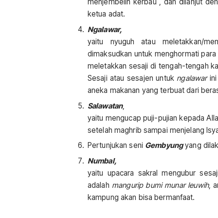
menjembelih kerbau , dan dilanjut de
ketua adat.
Ngalawar,
yaitu nyuguh atau meletakkan/me
dimaksudkan untuk menghormati para l
meletakkan sesaji di tengah-tengah k
Sesaji atau sesajen untuk
ngalawar
ini
aneka makanan yang terbuat dari bera
Salawatan
,
yaitu mengucap puji-pujian kepada All
setelah maghrib sampai menjelang Isy
Pertunjukan seni
Gembyung
yang dila
Numbal,
yaitu upacara sakral mengubur sesa
adalah
mangurip bumi munar leuwih
, 
kampung akan bisa bermanfaat.