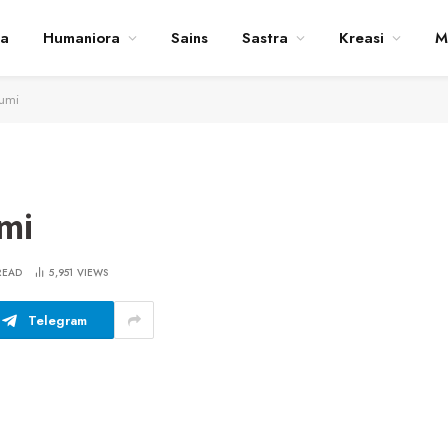
ta
Humaniora
Sains
Sastra
Kreasi
M
Bumi
umi
READ
5,951
VIEWS
Telegram