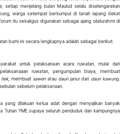
i, setiap menjelang bulan Maulud selalu diselengarakan
pung, warga setempat berkumpul di tanah lapang dekat
um itu sekaligus digunakan sebagai ajang silaturahmi di
an bumi ini secara lengkapnya adalah sebagai berikut:
yarakat untuk pelaksanaan acara ruwatan, mulai dari
pelaksanaaan ruwatan, pengumpulan biaya, membuat
u
hek
, membuat
sawen
atau
daun janur
dari
daun kawung
.
n sebulan sebelum pelaksanaan.
goa yang dilakuan ketua adat dengan menyajikan banyak
pada Tuhan YME supaya seluruh penduduk dan kampungnya