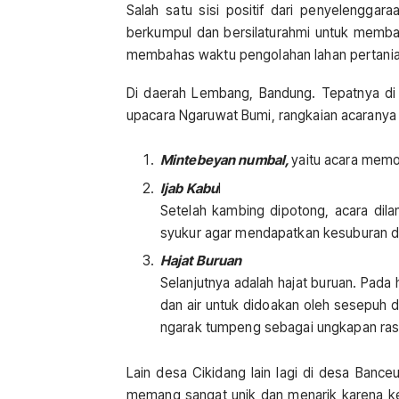
Salah satu sisi positif dari penyelenggar
berkumpul dan bersilaturahmi untuk mem
membahas waktu pengolahan lahan pertania
Di daerah Lembang, Bandung. Tepatnya d
upacara Ngaruwat Bumi, rangkaian acaranya 
Mintebeyan numbal,
yaitu acara memo
Ijab Kabu
l
Setelah kambing dipotong, acara dil
syukur agar mendapatkan kesuburan di
Hajat Buruan
Selanjutnya adalah hajat buruan. Pad
dan air untuk didoakan oleh sesepuh d
ngarak tumpeng sebagai ungkapan rasa
Lain desa Cikidang lain lagi di desa Banc
memang sangat unik dan menarik karena kek