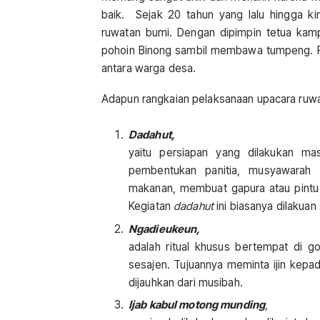
baik. Sejak 20 tahun yang lalu hingga kin
ruwatan bumi. Dengan dipimpin tetua kam
pohoin Binong sambil membawa tumpeng. For
antara warga desa.
Adapun rangkaian pelaksanaan upacara ruwat
Dadahut,
yaitu persiapan yang dilakukan mas
pembentukan panitia, musyawarah 
makanan, membuat gapura atau pint
Kegiatan
dadahut
ini biasanya dilakua
Ngadieukeun,
adalah ritual khusus bertempat di 
sesajen. Tujuannya meminta ijin ke
dijauhkan dari musibah.
Ijab kabul motong munding
,