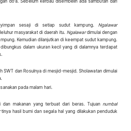
ngan do’a. Sebelum kerbau disembelih ada sambutan dari
nyimpan sesaji di setiap sudut kampung.
Ngalawar
eluhur masyarakat di daerah itu.
Ngalawar
dimulai dengan
ampung. Kemudian dilanjutkan di keempat sudut kampung.
 dibungkus dalam ukuran kecil yang di dalamnya terdapat
s.
ah SWT dan Rosulnya di mesjid-mesjid. Sholawatan dimulai
a.
ksanakan pada malam hari.
ji dan makanan yang terbuat dari beras. Tujuan
numbal
artinya hasil bumi dan segala hal yang dilakukan penduduk