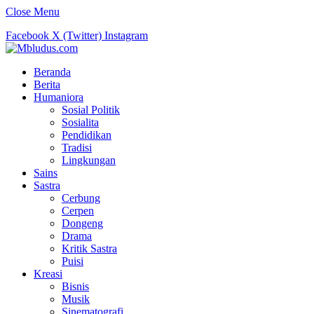
Close Menu
Facebook
X (Twitter)
Instagram
Beranda
Berita
Humaniora
Sosial Politik
Sosialita
Pendidikan
Tradisi
Lingkungan
Sains
Sastra
Cerbung
Cerpen
Dongeng
Drama
Kritik Sastra
Puisi
Kreasi
Bisnis
Musik
Sinematografi