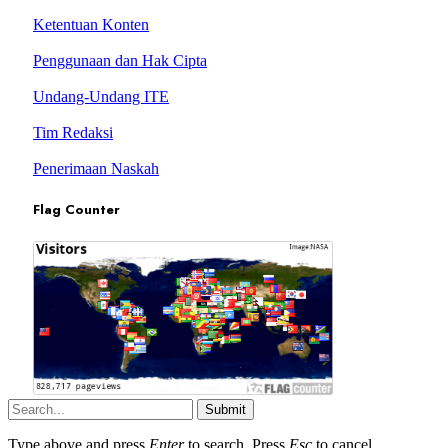
Ketentuan Konten
Penggunaan dan Hak Cipta
Undang-Undang ITE
Tim Redaksi
Penerimaan Naskah
Flag Counter
Submit
Type above and press
Enter
to search. Press
Esc
to cancel.