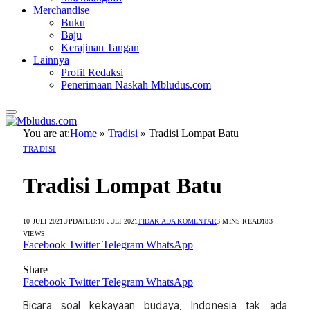
Merchandise
Buku
Baju
Kerajinan Tangan
Lainnya
Profil Redaksi
Penerimaan Naskah Mbludus.com
You are at:
Home
»
Tradisi
»
Tradisi Lompat Batu
TRADISI
Tradisi Lompat Batu
10 JULI 2021
UPDATED:
10 JULI 2021
TIDAK ADA KOMENTAR
3 MINS READ
183
VIEWS
Facebook
Twitter
Telegram
WhatsApp
Share
Facebook
Twitter
Telegram
WhatsApp
Bicara soal kekayaan budaya, Indonesia tak ada