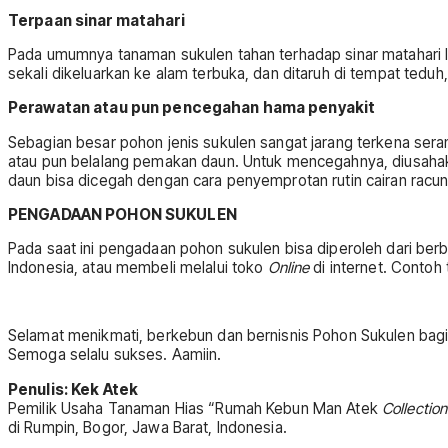
Terpaan sinar matahari
Pada umumnya tanaman sukulen tahan terhadap sinar matahari l
sekali dikeluarkan ke alam terbuka, dan ditaruh di tempat teduh
Perawatan atau pun pencegahan hama penyakit
Sebagian besar pohon jenis sukulen sangat jarang terkena sera
atau pun belalang pemakan daun. Untuk mencegahnya, diusahaka
daun bisa dicegah dengan cara penyemprotan rutin cairan racu
PENGADAAN POHON SUKULEN
Pada saat ini pengadaan pohon sukulen bisa diperoleh dari berb
Indonesia, atau membeli melalui toko
Online
di internet. Conto
Selamat menikmati, berkebun dan bernisnis Pohon Sukulen bagi
Semoga selalu sukses. Aamiin.
Penulis: Kek Atek
Pemilik Usaha Tanaman Hias “Rumah Kebun Man Atek
Collection
di Rumpin, Bogor, Jawa Barat, Indonesia.