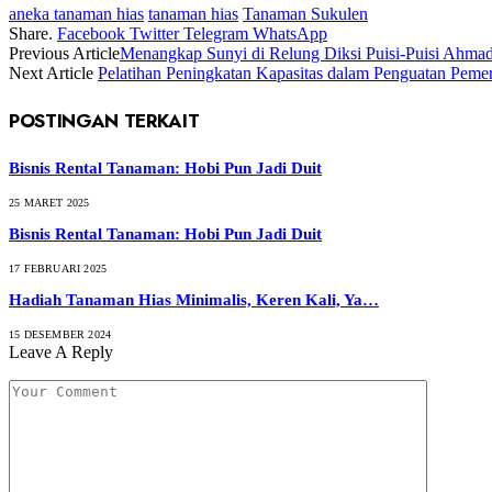
aneka tanaman hias
tanaman hias
Tanaman Sukulen
Share.
Facebook
Twitter
Telegram
WhatsApp
Previous Article
Menangkap Sunyi di Relung Diksi Puisi-Puisi Ahma
Next Article
Pelatihan Peningkatan Kapasitas dalam Penguatan Peme
POSTINGAN TERKAIT
Bisnis Rental Tanaman: Hobi Pun Jadi Duit
25 MARET 2025
Bisnis Rental Tanaman: Hobi Pun Jadi Duit
17 FEBRUARI 2025
Hadiah Tanaman Hias Minimalis, Keren Kali, Ya…
15 DESEMBER 2024
Leave A Reply