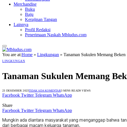
Merchandise
Buku
Baju
Kerajinan Tangan
Lainnya
Profil Redaksi
Penerimaan Naskah Mbludus.com
You are at:
Home
»
Lingkungan
»
Tanaman Sukulen Memang Beken
LINGKUNGAN
Tanaman Sukulen Memang Bek
23 DESEMBER 2023
TIDAK ADA KOMENTAR
3 MINS READ
9
VIEWS
Facebook
Twitter
Telegram
WhatsApp
Share
Facebook
Twitter
Telegram
WhatsApp
Mungkin ada diantara masyarakat yang menganggap bahwa tanam
dari berbagai macam keluarga tanaman.