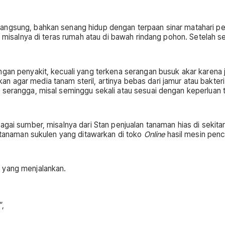
angsung, bahkan senang hidup dengan terpaan sinar matahari pen
, misalnya di teras rumah atau di bawah rindang pohon. Setelah s
ngan penyakit, kecuali yang terkena serangan busuk akar karena 
n agar media tanam steril, artinya bebas dari jamur atau bakte
n serangga, misal seminggu sekali atau sesuai dengan keperluan
agai sumber, misalnya dari Stan penjualan tanaman hias di sekita
h tanaman sukulen yang ditawarkan di toko
Online
hasil mesin penc
 yang menjalankan.
”,