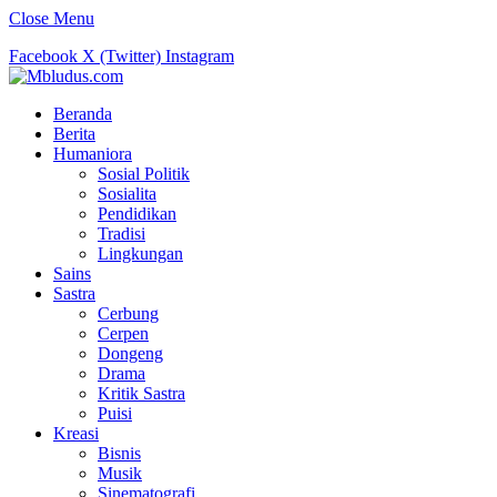
Close Menu
Facebook
X (Twitter)
Instagram
Beranda
Berita
Humaniora
Sosial Politik
Sosialita
Pendidikan
Tradisi
Lingkungan
Sains
Sastra
Cerbung
Cerpen
Dongeng
Drama
Kritik Sastra
Puisi
Kreasi
Bisnis
Musik
Sinematografi