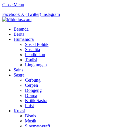
Close Menu
Facebook
X (Twitter)
Instagram
Beranda
Berita
Humaniora
Sosial Politik
Sosialita
Pendidikan
Tradisi
Lingkungan
Sains
Sastra
Cerbung
Cerpen
Dongeng
Drama
Kritik Sastra
Puisi
Kreasi
Bisnis
Musik
Sinematografi