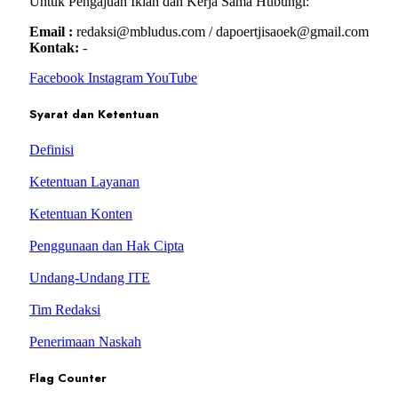
Untuk Pengajuan Iklan dan Kerja Sama Hubungi:
Email :
redaksi@mbludus.com / dapoertjisaoek@gmail.com
Kontak:
-
Facebook
Instagram
YouTube
Syarat dan Ketentuan
Definisi
Ketentuan Layanan
Ketentuan Konten
Penggunaan dan Hak Cipta
Undang-Undang ITE
Tim Redaksi
Penerimaan Naskah
Flag Counter