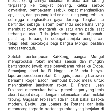
mesiu. Ujung lainnya dibiarkan terbuka dan tabung
terpasang ke tongkat panjang. Ketika serbuk
dinyalakan, pembakaran serbuk cepat menghasilkan
api, asap, dan gas yang keluar dari ujung yang terbuka,
sehingga menghasilkan gaya dorong. Tongkat itu
bertindak sebagai sistem pemandu sederhana yang
membuat roket mengarah ke satu arah pada saat
terbang di udara. Tidak jelas seberapa efektif panah-
panah api terbang ini sebagai senjata penghancur,
tetapi efek psikologis bagi bangsa Mongol pastilah
sangat tangguh.
Setelah pertempuran Kai-Keng, bangsa Mongol
memproduksi roket mereka sendiri dan mungkin
bertanggung jawab atas penyebaran roket ke Eropa.
Sepanjang abad ke-13 hingga ke-15 ada banyak
laporan percobaan roket. Di Inggris, seorang biarawan
bernama Roger Bacon membuat bubuk mesiu untuk
meningkatkan jangkauan roket. Di Prancis, Jean
Froissart menemukan bahwa penerbangan yang lebih
akurat dapat dicapai dengan meluncurkan roket melalui
tabung. Gagasan Froissart adalah cikal bakal bazoka
modern. Begitu juga Joanes de Fontana dari Italia
merancang torpedo bertenaga roket yang berjalan di