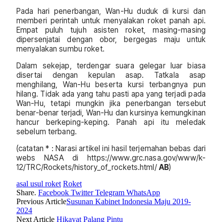
Pada hari penerbangan, Wan-Hu duduk di kursi dan
memberi perintah untuk menyalakan roket panah api.
Empat puluh tujuh asisten roket, masing-masing
dipersenjatai dengan obor, bergegas maju untuk
menyalakan sumbu roket.
Dalam sekejap, terdengar suara gelegar luar biasa
disertai dengan kepulan asap. Tatkala asap
menghilang, Wan-Hu beserta kursi terbangnya pun
hilang. Tidak ada yang tahu pasti apa yang terjadi pada
Wan-Hu, tetapi mungkin jika penerbangan tersebut
benar-benar terjadi, Wan-Hu dan kursinya kemungkinan
hancur berkeping-keping. Panah api itu meledak
sebelum terbang.
(catatan * : Narasi artikel ini hasil terjemahan bebas dari
webs NASA di https://www.grc.nasa.gov/www/k-
12/TRC/Rockets/history_of_rockets.html/
AB
)
asal usul roket
Roket
Share.
Facebook
Twitter
Telegram
WhatsApp
Previous Article
Susunan Kabinet Indonesia Maju 2019-
2024
Next Article
Hikayat Palang Pintu