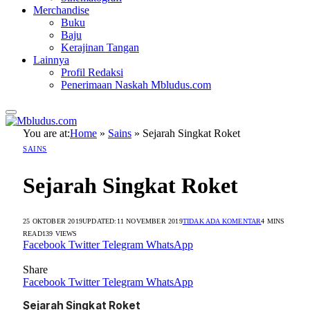
Merchandise
Buku
Baju
Kerajinan Tangan
Lainnya
Profil Redaksi
Penerimaan Naskah Mbludus.com
You are at:
Home
»
Sains
»
Sejarah Singkat Roket
SAINS
Sejarah Singkat Roket
25 OKTOBER 2019
UPDATED:
11 NOVEMBER 2019
TIDAK ADA KOMENTAR
4 MINS
READ
139
VIEWS
Facebook
Twitter
Telegram
WhatsApp
Share
Facebook
Twitter
Telegram
WhatsApp
Sejarah Singkat Roket