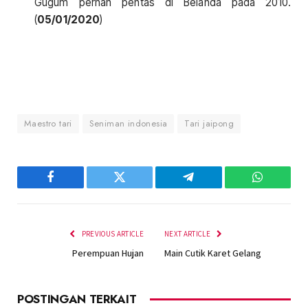
Gugum pernah pentas di Belanda pada 2010.
(
05/01/2020
)
Maestro tari
Seniman indonesia
Tari jaipong
Facebook
Twitter
Telegram
WhatsAp
PREVIOUS ARTICLE
NEXT ARTICLE
Perempuan Hujan
Main Cutik Karet Gelang
POSTINGAN TERKAIT