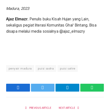
Madura, 2023
Ajaz Elmazr
. Penulis buku Kisah Hujan yang Lain,
sekaligus pegiat literasi Komunitas Ghai’ Bintang. Bisa
disapa melalui media sosialnya @ajaz_elmazry
penyair madura
puisi sastra
puisi satire
Facebook
Twitter
Telegram
WhatsAp
PREVIOUS ARTICLE
NEXT ARTICLE