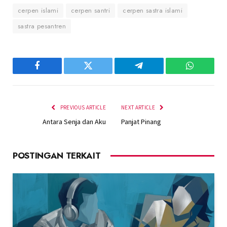
cerpen islami
cerpen santri
cerpen sastra islami
sastra pesantren
Facebook
Twitter
Telegram
WhatsAp
PREVIOUS ARTICLE
NEXT ARTICLE
Antara Senja dan Aku
Panjat Pinang
POSTINGAN TERKAIT