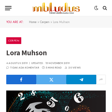
YOU ARE AT:
Home
»
Cerpen
»
Lora Muhson
CERPEN
Lora Muhson
4 AGUSTUS 2019
UPDATED:
15 NOVEMBER 2019
TIDAK ADA KOMENTAR
5 MINS READ
20
VIEWS