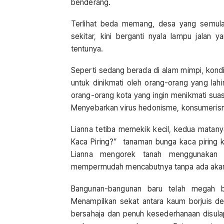
benderang.
Terlihat beda memang, desa yang semula
sekitar, kini berganti nyala lampu jalan 
tentunya.
Seperti sedang berada di alam mimpi, kond
untuk dinikmati oleh orang-orang yang lah
orang-orang kota yang ingin menikmati sua
Menyebarkan virus hedonisme, konsumeris
Lianna tetiba memekik kecil, kedua matan
Kaca Piring?” tanaman bunga kaca piring k
Lianna mengorek tanah menggunakan 
mempermudah mencabutnya tanpa ada akar 
Bangunan-bangunan baru telah megah ber
Menampilkan sekat antara kaum borjuis de
bersahaja dan penuh kesederhanaan disula