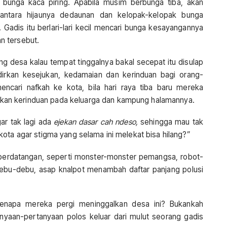
 bunga kaca piring. Apabila musim berbunga tiba, akan
ntara hijaunya dedaunan dan kelopak-kelopak bunga
 Gadis itu berlari-lari kecil mencari bunga kesayangannya
n tersebut.
g desa kalau tempat tinggalnya bakal secepat itu disulap
irkan kesejukan, kedamaian dan kerinduan bagi orang-
encari nafkah ke kota, bila hari raya tiba baru mereka
an kerinduan pada keluarga dan kampung halamannya.
ar tak lagi ada
ejekan dasar cah ndeso,
sehingga mau tak
ota agar stigma yang selama ini melekat bisa hilang?”
 berdatangan, seperti monster-monster pemangsa, robot-
bu-debu, asap knalpot menambah daftar panjang polusi
enapa mereka pergi meninggalkan desa ini? Bukankah
tanyaan-pertanyaan polos keluar dari mulut seorang gadis