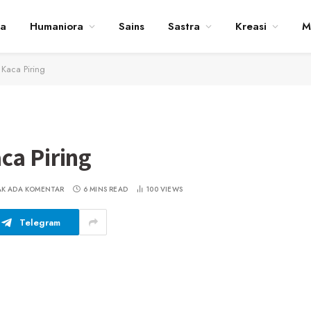
ta
Humaniora
Sains
Sastra
Kreasi
M
Kaca Piring
ca Piring
AK ADA KOMENTAR
6 MINS READ
100
VIEWS
Telegram