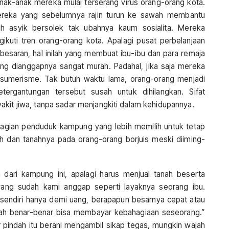
ak-anak mereka mulai terserang virus orang-orang kota.
mereka yang sebelumnya rajin turun ke sawah membantu
bih asyik bersolek tak ubahnya kaum sosialita. Mereka
kuti tren orang-orang kota. Apalagi pusat perbelanjaan
besaran, hal inilah yang membuat ibu-ibu dan para remaja
ang dianggapnya sangat murah. Padahal, jika saja mereka
nsumerisme. Tak butuh waktu lama, orang-orang menjadi
tergantungan tersebut susah untuk dihilangkan. Sifat
akit jiwa, tanpa sadar menjangkiti dalam kehidupannya.
ebagian penduduk kampung yang lebih memilih untuk tetap
h dan tanahnya pada orang-orang borjuis meski diiming-
dari kampung ini, apalagi harus menjual tanah beserta
 yang sudah kami anggap seperti layaknya seorang ibu.
 sendiri hanya demi uang, berapapun besarnya cepat atau
nah benar-benar bisa membayar kebahagiaan seseorang.”
r pindah itu berani mengambil sikap tegas, mungkin wajah