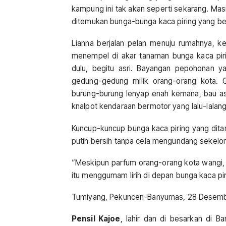
kampung ini tak akan seperti sekarang. Ma
ditemukan bunga-bunga kaca piring yang be
Lianna berjalan pelan menuju rumahnya, 
menempel di akar tanaman bunga kaca piri
dulu, begitu asri. Bayangan pepohonan ya
gedung-gedung milik orang-orang kota. G
burung-burung lenyap enah kemana, bau asa
knalpot kendaraan bermotor yang lalu-lalang
Kuncup-kuncup bunga kaca piring yang dit
putih bersih tanpa cela mengundang sekel
“Meskipun parfum orang-orang kota wangi, n
itu menggumam lirih di depan bunga kaca pi
Tumiyang, Pekuncen-Banyumas, 28 Desemb
Pensil Kajoe
, lahir dan di besarkan di B