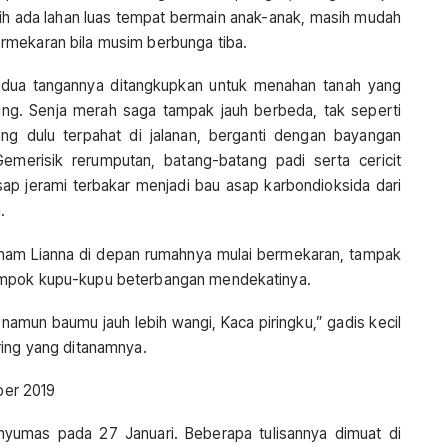
sih ada lahan luas tempat bermain anak-anak, masih mudah
rmekaran bila musim berbunga tiba.
kedua tangannya ditangkupkan untuk menahan tanah yang
ng. Senja merah saga tampak jauh berbeda, tak seperti
ng dulu terpahat di jalanan, berganti dengan bayangan
emerisik rerumputan, batang-batang padi serta cericit
p jerami terbakar menjadi bau asap karbondioksida dari
.
anam Lianna di depan rumahnya mulai bermekaran, tampak
ompok kupu-kupu beterbangan mendekatinya.
amun baumu jauh lebih wangi, Kaca piringku,” gadis kecil
ring yang ditanamnya.
er 2019
anyumas pada 27 Januari. Beberapa tulisannya dimuat di