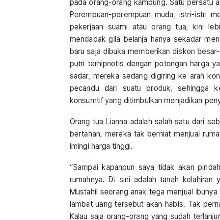
pada orang-orang kampung. Satu persatu an
Perempuan-perempuan muda, istri-istri 
pekerjaan suami atau orang tua, kini le
mendadak gila belanja hanya sekadar mengi
baru saja dibuka memberikan diskon besar-
putri terhipnotis dengan potongan harga y
sadar, mereka sedang digiring ke arah ko
pecandu dari suatu produk, sehingga ke
konsumtif yang ditimbulkan menjadikan peny
Orang tua Lianna adalah salah satu dari s
bertahan, mereka tak berniat menjual ruma
imingi harga tinggi.
“Sampai kapanpun saya tidak akan pindah 
rumahnya. Di sini adalah tanah kelahiran
Mustahil seorang anak tega menjual ibunya
lambat uang tersebut akan habis. Tak per
Kalau saja orang-orang yang sudah terlanju