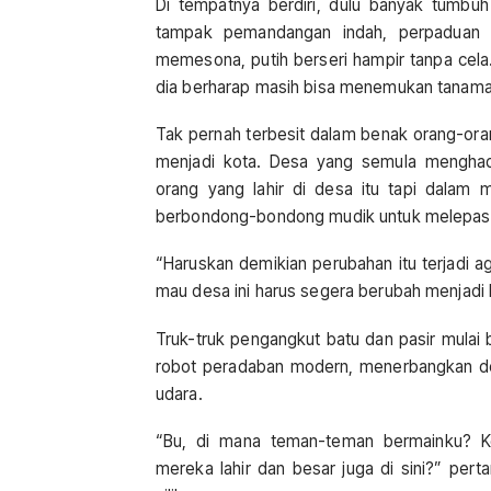
Di tempatnya berdiri, dulu banyak tumbuh
tampak pemandangan indah, perpaduan a
memesona, putih berseri hampir tanpa cela.
dia berharap masih bisa menemukan tanama
Tak pernah terbesit dalam benak orang-oran
menjadi kota. Desa yang semula menghad
orang yang lahir di desa itu tapi dalam m
berbondong-bondong mudik untuk melepask
“Haruskan demikian perubahan itu terjadi ag
mau desa ini harus segera berubah menjadi k
Truk-truk pengangkut batu dan pasir mulai
robot peradaban modern, menerbangkan de
udara.
“Bu, di mana teman-teman bermainku? K
mereka lahir dan besar juga di sini?” per